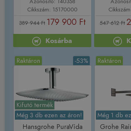
Azonosító: 140358
Azonosí
Cikkszám: 15170000
Cikkszám
179 900 Ft
2
389 944 Ft
547 612 Ft
Kosárba
K
Raktáron
-53%
Raktáron
Kifutó termék
Még 3 db ezen az áron!
Még 1 db ez
Hansgrohe PuraVida
Grohe Rai