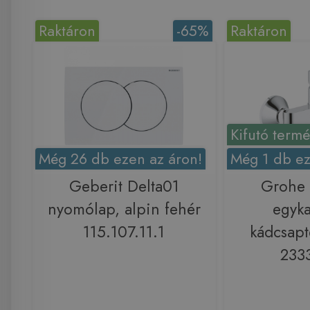
Raktáron
-65%
Raktáron
Kifutó term
Még 26 db ezen az áron!
Még 1 db ez
Geberit Delta01
Grohe
nyomólap, alpin fehér
egyka
115.107.11.1
kádcsapt
233