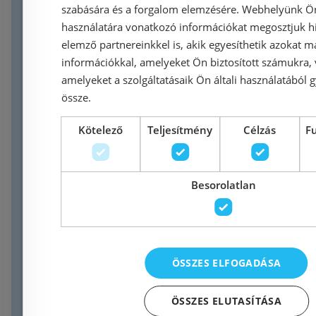
szabására és a forgalom elemzésére. Webhelyünk Ön 
használatára vonatkozó információkat megosztjuk hi
elemző partnereinkkel is, akik egyesíthetik azokat m
információkkal, amelyeket Ön biztosított számukra,
amelyeket a szolgáltatásaik Ön általi használatából g
Kifutó termék
Kifutó term
össze.
Még 1 db ezen az áron!
Még 1 db ez
Kötelező
Teljesítmény
Célzás
F
Radaway Fuenta New DWJS
Radaway
140 B zuhanyajtó és
90Jx90 
zuhanyfalal komplett szett
Besorolatlan
zuhanykabi
(384033-01-01L,384090-
01-01R, 10
01-01) !
és 101130
Azonosí
Azonosító: 198149
Cikkszám: 10
ÖSSZES ELFOGADÁSA
Cikkszám: 384033-01-01L,
10110430-01
384090-01-01
0
ÖSSZES ELUTASÍTÁSA