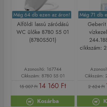
Még 64 db ezen az áron!
Még 71 db e
Alföldi lassú záródású
Geberit
WC ülőke 8780 S5 01
vízkezel
(8780S501)
244.188
cikkszám: 
Azonosító: 167744
Azonosí
Cikkszám: 8780 S5 01
Cikkszám: 
14 160 Ft
15 007 Ft
2 624 Ft
Kosárba
K