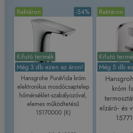
Raktáron
-54%
Raktáron
Kifutó termék
Kifutó term
Még 3 db ezen az áron!
Még 5 db ez
Hansgrohe PuraVida króm
Hansgroh
elektronikus mosdócsaptelep
króm fal
hőmérséklet-szabályozóval,
termosztát
elemes működtetésű
elzáró- és 
15170000 (K)
15771