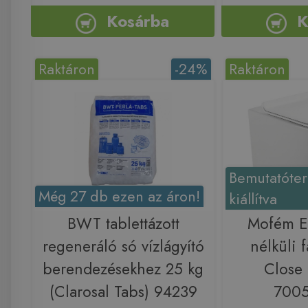
Kosárba
K
Raktáron
-24%
Raktáron
Bemutatóte
Még 27 db ezen az áron!
kiállítva
BWT tablettázott
Mofém 
regeneráló só vízlágyító
nélküli f
berendezésekhez 25 kg
Close 
(Clarosal Tabs) 94239
700