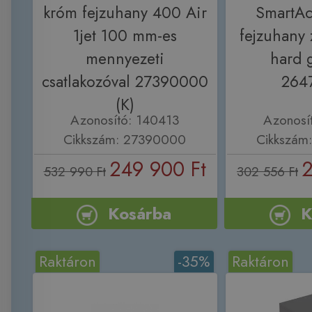
króm fejzuhany 400 Air
SmartAc
1jet 100 mm-es
fejzuhany 
mennyezeti
hard 
csatlakozóval 27390000
264
(K)
Azonosító: 140413
Azonosí
Cikkszám: 27390000
Cikkszám
249 900 Ft
2
532 990 Ft
302 556 Ft
Kosárba
K
Raktáron
-35%
Raktáron