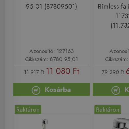
95 01 (87809501)
Rimless fal
117
(11.73
Azonosító: 127163
Azonosí
Cikkszám: 8780 95 01
Cikkszám
11 080 Ft
11 917 Ft
79 290 Ft
Kosárba
K
Raktáron
Raktáron