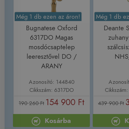
Még 1 db ezen az áron!
Még 1 db ez
Bugnatese Oxford
Deante 
6317DO Magas
zuhany
mosdócsaptelep
szálcsis
leeresztővel DO /
NHS
ARANY
Azonosító: 144840
Azonosí
Cikkszám: 6317DO
Cikkszám
154 900 Ft
190 260 Ft
439 900 Ft
Kosárba
K