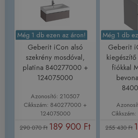
Még 1 db ezen az áron!
Még 1 db ez
Geberit iCon alsó
Geberit i
szekrény mosdóval,
kiegészítő
platina 840277000 +
fiókkal 
124075000
bevona
840
Azonosító: 210507
Cikkszám: 840277000 +
Azonosí
124075000
Cikkszám
189 900 Ft
290 070 Ft
255 430 Ft