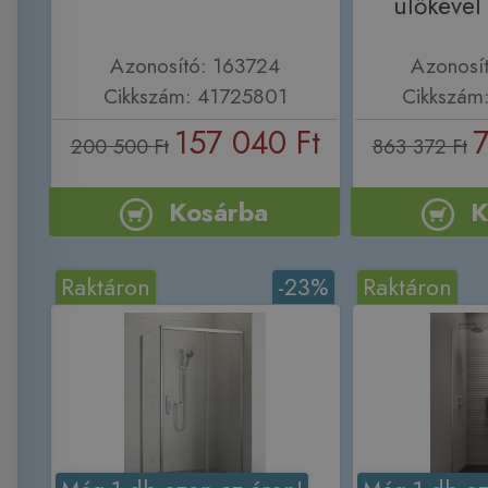
ülőkéve
Azonosító: 163724
Azonosí
Cikkszám: 41725801
Cikkszám
157 040 Ft
7
200 500 Ft
863 372 Ft
Kosárba
K
Raktáron
-23%
Raktáron