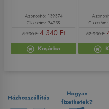
Azonosító: 139374
Azonosí
Cikkszám: 94239
Cikkszám
4 340 Ft
5 700 Ft
52 900 Ft
Kosárba
K
Hogyan
Házhozszállítás
fizethetek?