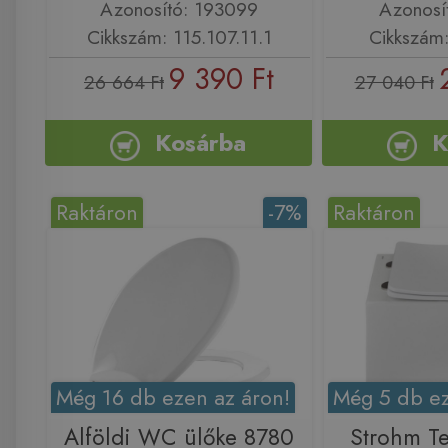
Azonosító: 193099
Azonosí
Cikkszám: 115.107.11.1
Cikkszám
9 390 Ft
26 664 Ft
27 040 Ft
Kosárba
K
Raktáron
-7%
Raktáron
Még 16 db ezen az áron!
Még 5 db ez
Alföldi WC ülőke 8780
Strohm T