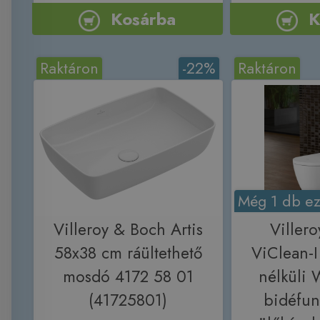
Kosárba
K
Raktáron
-22%
Raktáron
Még 1 db ez
Villeroy & Boch Artis
Viller
58x38 cm ráültethető
ViClean-
mosdó 4172 58 01
nélküli 
(41725801)
bidéfu