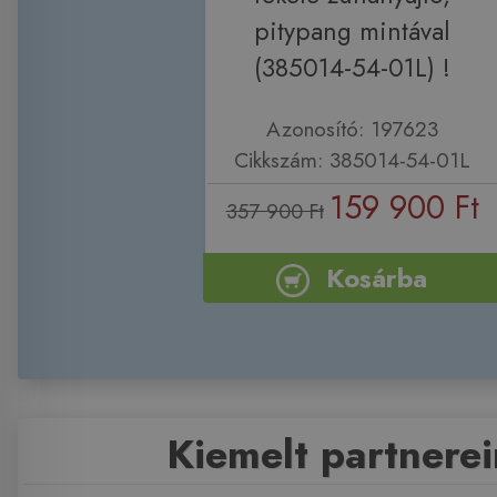
pitypang mintával
(385014-54-01L) !
Azonosító: 197623
Cikkszám: 385014-54-01L
159 900 Ft
357 900 Ft
Kosárba
Kiemelt partnere