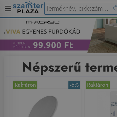
Népszerű term
Raktáron
-6%
Raktáron