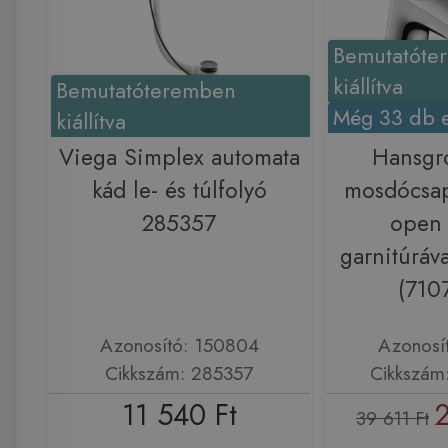
Bemutatóte
kiállítva
Bemutatóteremben
Még 33 db e
kiállítva
Viega Simplex automata
Hansgr
kád le- és túlfolyó
mosdócsap
285357
open 
garnitúráv
(710
Azonosító: 150804
Azonosí
Cikkszám: 285357
Cikkszám
11 540 Ft
2
39 611 Ft