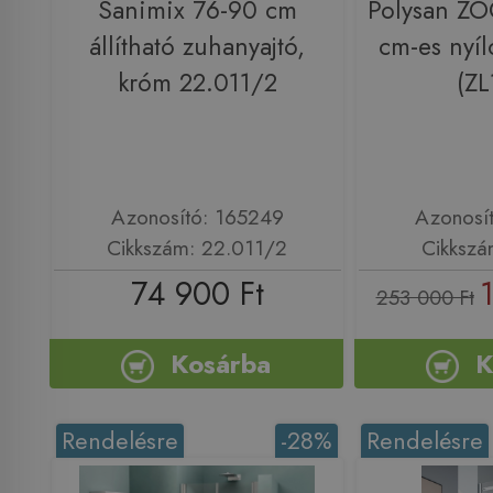
Sanimix 76-90 cm
Polysan Z
állítható zuhanyajtó,
cm-es nyíl
króm 22.011/2
(ZL
Azonosító: 165249
Azonosí
Cikkszám: 22.011/2
Cikkszá
74 900 Ft
253 000 Ft
Kosárba
K
Rendelésre
-28%
Rendelésre