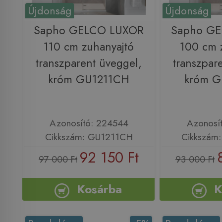
Újdonság
Újdonság
Sapho GELCO LUXOR
Sapho G
110 cm zuhanyajtó
100 cm 
transzparent üveggel,
transzpar
króm GU1211CH
króm 
Azonosító: 224544
Azonosí
Cikkszám: GU1211CH
Cikkszám
92 150 Ft
97 000 Ft
93 000 Ft
Kosárba
K