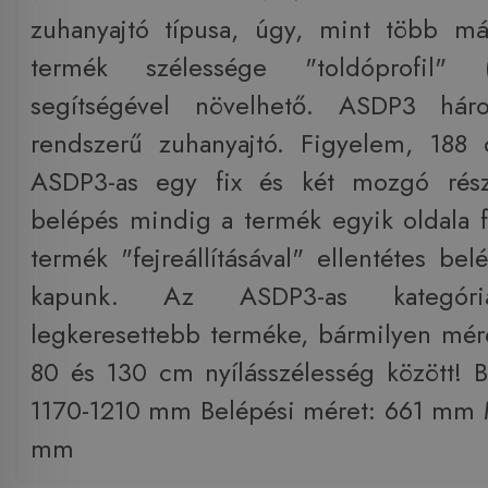
zuhanyajtó típusa, úgy, mint több 
termék szélessége "toldóprofil"
segítségével növelhető. ASDP3 hár
rendszerű zuhanyajtó. Figyelem, 18
ASDP3-as egy fix és két mozgó rész
belépés mindig a termék egyik oldala fe
termék "fejreállításával" ellentétes bel
kapunk. Az ASDP3-as kategóriá
legkeresettebb terméke, bármilyen mér
80 és 130 cm nyílásszélesség között! B
1170-1210 mm Belépési méret: 661 mm 
mm