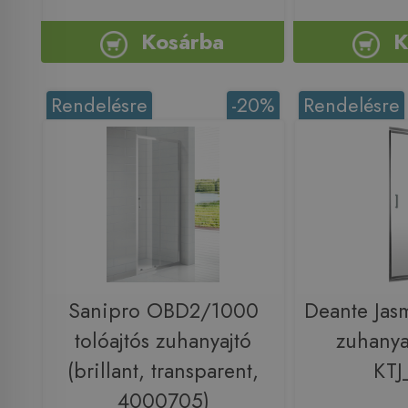
Kosárba
K
Rendelésre
-20%
Rendelésre
Sanipro OBD2/1000
Deante Jasm
tolóajtós zuhanyajtó
zuhanya
(brillant, transparent,
KTJ
4000705)