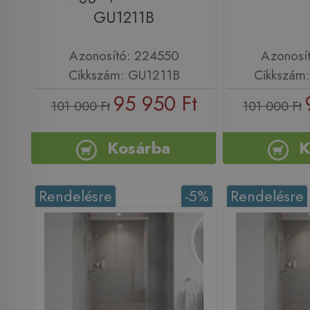
GU1211B
Azonosító: 224550
Azonosí
Cikkszám: GU1211B
Cikkszám
95 950 Ft
101 000 Ft
101 000 Ft
Kosárba
K
Rendelésre
-5%
Rendelésre