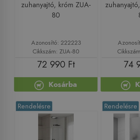
zuhanyajtó, króm ZUA-
zuhanyajtó
80
Azonosító: 222223
Azonosí
Cikkszám: ZUA-80
Cikkszá
72 990 Ft
74 
Kosárba
K
Rendelésre
Rendelésre