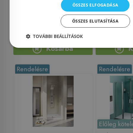
Azonosí
ÖSSZES ELFOGADÁSA
Azonosító: 197623
Cikkszám: 3
Cikkszám: 385014-54-01L
38409
ÖSSZES ELUTASÍTÁSA
159 900 Ft
357 900 Ft
345 000 Ft
TOVÁBBI BEÁLLÍTÁSOK
Kosárba
K
Rendelésre
Rendelésre
Előleg kötel