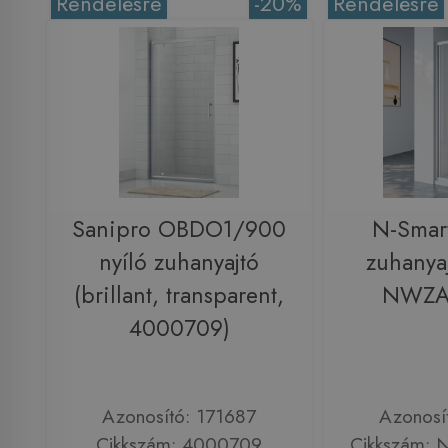
Rendelésre
-20%
Rendelésre
Sanipro OBDO1/900
N-Sma
nyíló zuhanyajtó
zuhanya
(brillant, transparent,
NWZA
4000709)
Azonosító: 171687
Azonosí
Cikkszám: 4000709
Cikkszám: