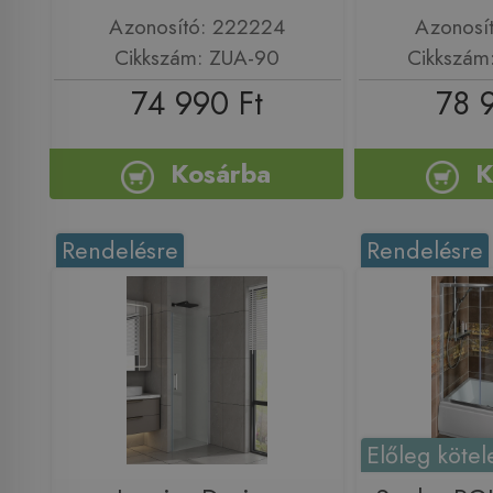
Azonosító: 222224
Azonosí
Cikkszám: ZUA-90
Cikkszám
74 990 Ft
78 
Kosárba
K
Rendelésre
Rendelésre
Előleg kötel