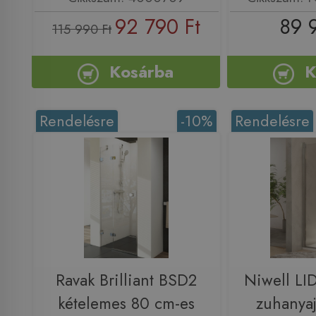
92 790 Ft
89 
115 990 Ft
Kosárba
K
Rendelésre
-10%
Rendelésre
Ravak Brilliant BSD2
Niwell LI
kételemes 80 cm-es
zuhanya