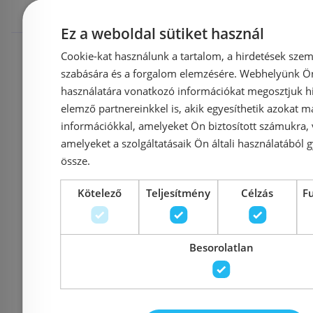
megnézték
Ez a weboldal sütiket használ
Raktáron
-55%
Raktáron
Cookie-kat használunk a tartalom, a hirdetések szem
szabására és a forgalom elemzésére. Webhelyünk Ön 
használatára vonatkozó információkat megosztjuk hi
elemző partnereinkkel is, akik egyesíthetik azokat m
információkkal, amelyeket Ön biztosított számukra,
amelyeket a szolgáltatásaik Ön általi használatából g
Kifutó term
össze.
Még 1 db ezen az áron!
Még 1 db ez
Kötelező
Teljesítmény
Célzás
F
Radaway Essenza New
Radaway Fu
140 B zu
Black DWJ 100 balos
zuhanyfalal 
fekete zuhanyajtó,
Besorolatlan
(384033-01
pitypang mintával
01-
(385014-54-01L) !