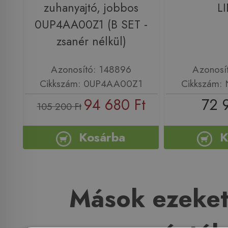
zuhanyajtó, jobbos
L
0UP4AA00Z1 (B SET -
zsanér nélkül)
Azonosító: 148896
Azonosí
Cikkszám: 0UP4AA00Z1
Cikkszám:
94 680 Ft
72 
105 200 Ft
Kosárba
K
Mások ezeket