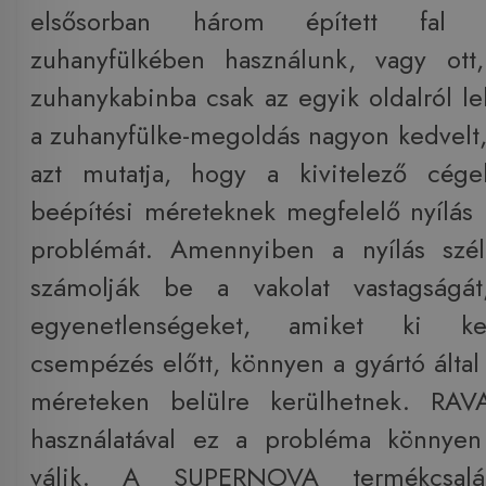
elsősorban három épített fal ál
zuhanyfülkében használunk, vagy ott
zuhanykabinba csak az egyik oldalról le
a zuhanyfülke-megoldás nagyon kedvelt, 
azt mutatja, hogy a kivitelező cég
beépítési méreteknek megfelelő nyílás k
problémát. Amennyiben a nyílás szé
számolják be a vakolat vastagságá
egyenetlenségeket, amiket ki ke
csempézés előtt, könnyen a gyártó által 
méreteken belülre kerülhetnek. RAV
használatával ez a probléma könnye
válik. A SUPERNOVA termékcsalá