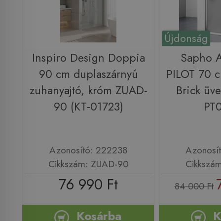
Újdonság
Inspiro Design Doppia
Sapho 
90 cm duplaszárnyú
PILOT 70 c
zuhanyajtó, króm ZUAD-
Brick üv
90 (KT-01723)
PT
Azonosító: 222238
Azonosí
Cikkszám: ZUAD-90
Cikkszá
76 990 Ft
84 000 Ft
Kosárba
K