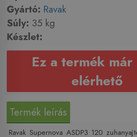
Gyártó:
Ravak
Súly:
35 kg
Készlet:
Ez a termék már
elérhető
Termék leírás
Ravak Supernova ASDP3 120 zuhanyajtó