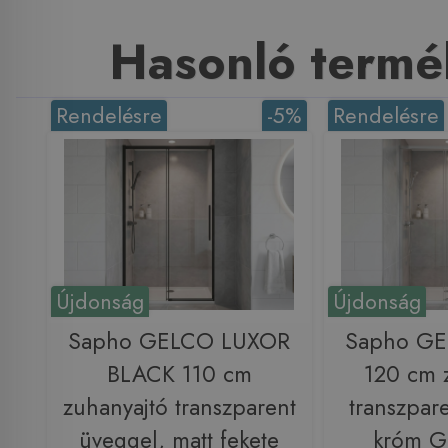
Hasonló termé
Rendelésre
-5%
Rendelésre
Újdonság
Újdonság
Sapho GELCO LUXOR
Sapho G
BLACK 110 cm
120 cm 
zuhanyajtó transzparent
transzpar
üveggel, matt fekete
króm 