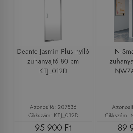
Deante Jasmin Plus nyíló
N-Sma
zuhanyajtó 80 cm
zuhanya
KTJ_012D
NWZA
Azonosító: 207536
Azonosí
Cikkszám: KTJ_012D
Cikkszám:
95 900 Ft
89 