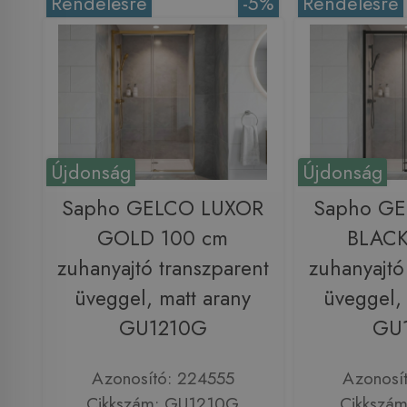
Rendelésre
-5%
Rendelésre
Újdonság
Újdonság
Sapho GELCO LUXOR
Sapho G
GOLD 100 cm
BLACK
zuhanyajtó transzparent
zuhanyajtó
üveggel, matt arany
üveggel, 
GU1210G
GU
Azonosító: 224555
Azonosí
Cikkszám: GU1210G
Cikkszá