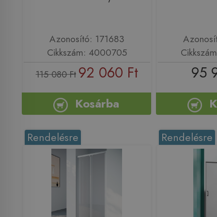
Azonosító: 171683
Azonosí
Cikkszám: 4000705
Cikkszám
92 060 Ft
95 
115 080 Ft
Kosárba
K
Rendelésre
Rendelésre