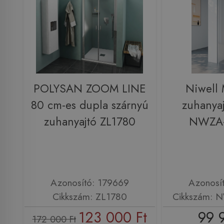
POLYSAN ZOOM LINE
Niwell
80 cm-es dupla szárnyú
zuhanya
zuhanyajtó ZL1780
NWZA
Azonosító: 179669
Azonosí
Cikkszám: ZL1780
Cikkszám:
123 000 Ft
99 
172 000 Ft