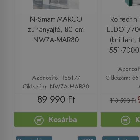
N-Smart MARCO
Roltechni
zuhanyajtó, 80 cm
LLDO1/700
NWZA-MAR80
(brillant,
551-7000
Azonosí
Azonosító: 185177
Cikkszám: 5
Cikkszám: NWZA-MAR80
89 990 Ft
113 590 Ft
Kosárba
K