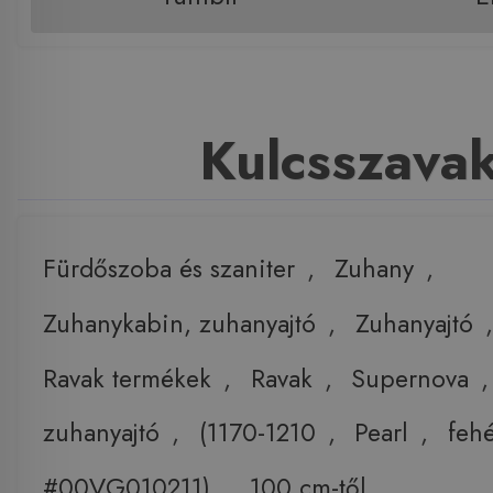
Kulcsszava
Fürdőszoba és szaniter
,
Zuhany
,
Zuhanykabin, zuhanyajtó
,
Zuhanyajtó
,
Ravak termékek
,
Ravak
,
Supernova
zuhanyajtó
,
(1170-1210
,
Pearl
,
feh
#00VG010211)
,
100 cm-től
,