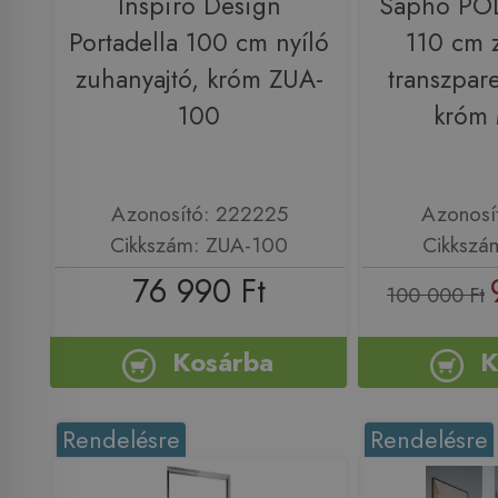
Inspiro Design
Sapho PO
Portadella 100 cm nyíló
110 cm 
zuhanyajtó, króm ZUA-
transzpar
100
króm
Azonosító: 222225
Azonosí
Cikkszám: ZUA-100
Cikkszá
76 990 Ft
100 000 Ft
Kosárba
K
Rendelésre
Rendelésre